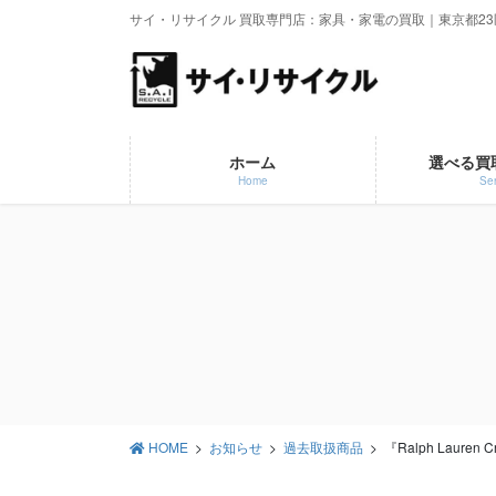
コ
ナ
サイ・リサイクル 買取専門店：家具・家電の買取｜東京都2
ン
ビ
テ
ゲ
ン
ー
ツ
シ
に
ョ
ホーム
選べる買
移
ン
Home
Ser
動
に
移
動
HOME
お知らせ
過去取扱商品
『Ralph Lauren 