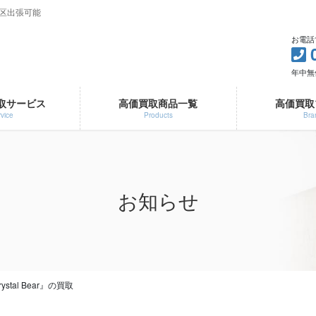
3区出張可能
お電話
年中無休 
取サービス
高価買取商品一覧
高価買取
vice
Products
Bra
お知らせ
Crystal Bear』の買取