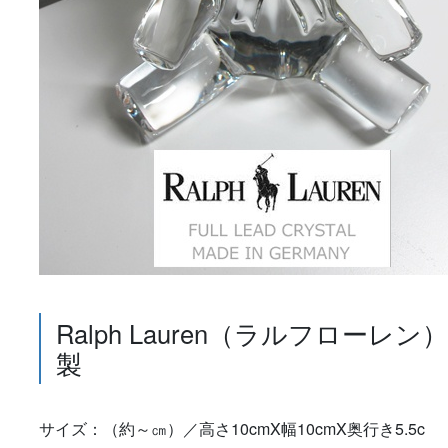
Ralph Lauren（ラルフロー
製
サイズ：（約～㎝）／高さ10cmX幅10cmX奥行き5.5c