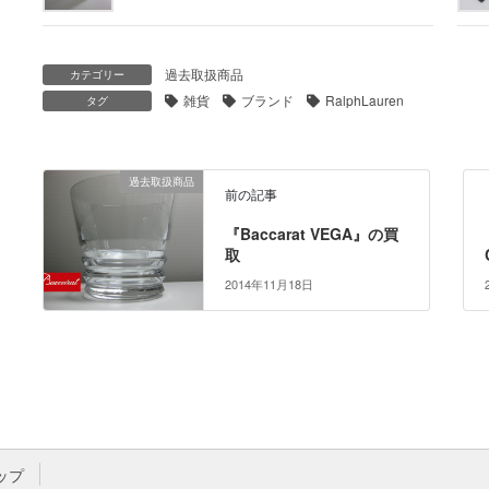
過去取扱商品
カテゴリー
雑貨
ブランド
RalphLauren
タグ
過去取扱商品
前の記事
『Baccarat VEGA』の買
取
2014年11月18日
ップ