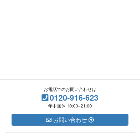
【スポーツメーカー】
アルメリック(AL MERRICK)／クイックシルバー(QUIKSILVER)／
サロモン(SALOMON)／JS サーフボード(JS SURFBOARD)／スン
ト(SUUNTO)／チャンネルアイランド(CHANNEL ISLANDS
SURFBOARD)／ツサ(TUSA)／ティミー・パターソン(TIMMY
PATTERSON)／ナイキ(NIKE)／バートン（BURTON）／ビーイズ
ム(BISM)／フォースクエア(FOURSQUARE)／ベッソ(Vesso)／ボ
ディグローブ(BODY GLOVE)／マレスチューター(mares tutor)／
ルディープロジェクト(RUDYPROJECT)／ロスト(LOST
SURFBOARD) など
お電話でのお問い合わせは
0120-916-623
年中無休 10:00~21:00
お問い合わせ