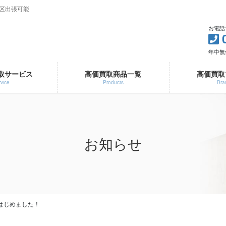
3区出張可能
お電話
年中無休 
取サービス
高価買取商品一覧
高価買取
vice
Products
Bra
お知らせ
はじめました！​